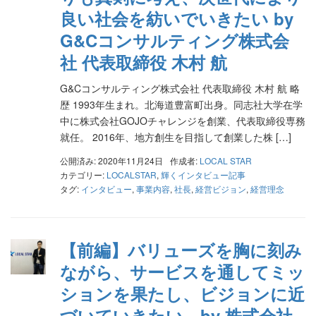
良い社会を紡いでいきたい by
G&Cコンサルティング株式会
社 代表取締役 木村 航
G&Cコンサルティング株式会社 代表取締役 木村 航 略
歴 1993年生まれ。北海道豊富町出身。同志社大学在学
中に株式会社GOJOチャレンジを創業、代表取締役専務
就任。 2016年、地方創生を目指して創業した株 […]
公開済み: 2020年11月24日
作成者:
LOCAL STAR
カテゴリー:
LOCALSTAR
,
輝くインタビュー記事
タグ:
インタビュー
,
事業内容
,
社長
,
経営ビジョン
,
経営理念
【前編】バリューズを胸に刻み
ながら、サービスを通してミッ
ションを果たし、ビジョンに近
づいていきたい by 株式会社