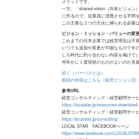
メリットです。
一方、「shared vision（共
に作るので、従業員に浸透させる手間
この主要な２つの方法に縛られる必要
ビジョン・ミッション・バリューの変
これまでの日本企業では経営理念は不
いつでも追加や変更が可能なものです
しろ時代に釣り合わない内容を掲げて
何年かに１度現状のものがよいのか見
続く（パーパスとは）
前回の内容はこちら（経営ビジョン③
参考URL
経営コンサルティング・経営顧問サービス
https://localstar.jp/resources-download-
経営コンサルティング・経営顧問サービス『
https://localstar.jp/consulting/
LOCAL STAR FACEBOOKページ
https://www.facebook.com/LOCALSTAR