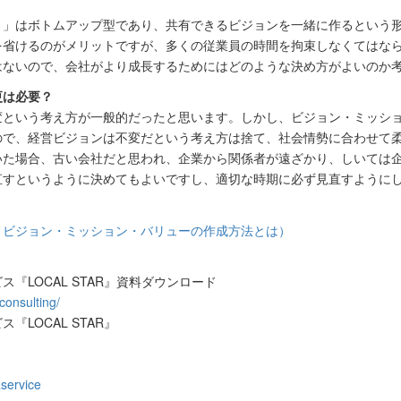
有ビジョン）」はボトムアップ型であり、共有できるビジョンを一緒に作ると
を省けるのがメリットですが、多くの従業員の時間を拘束しなくてはな
はないので、会社がより成長するためにはどのような決め方がよいのか
更は必要？
変という考え方が一般的だったと思います。しかし、ビジョン・ミッシ
ので、経営ビジョンは不変だという考え方は捨て、社会情勢に合わせて
いた場合、古い会社だと思われ、企業から関係者が遠ざかり、しいては
直すというように決めてもよいですし、適切な時期に必ず見直すように
：ビジョン・ミッション・バリューの作成方法とは）
『LOCAL STAR』資料ダウンロード
consulting/
LOCAL STAR』
service