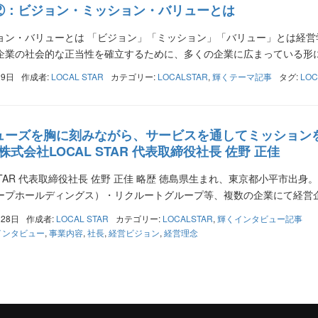
②：ビジョン・ミッション・バリューとは
ョン・バリューとは 「ビジョン」「ミッション」「バリュー」とは経営
企業の社会的な正当性を確立するために、多くの企業に広まっている形にな
29日
作成者:
LOCAL STAR
カテゴリー:
LOCALSTAR
,
輝くテーマ記事
タグ:
LOC
ューズを胸に刻みながら、サービスを通してミッション
株式会社LOCAL STAR 代表取締役社長 佐野 正佳
 STAR 代表取締役社長 佐野 正佳 略歴 徳島県生まれ、東京都小平市
ープホールディングス）・リクルートグループ等、複数の企業にて経営企画
月28日
作成者:
LOCAL STAR
カテゴリー:
LOCALSTAR
,
輝くインタビュー記事
インタビュー
,
事業内容
,
社長
,
経営ビジョン
,
経営理念