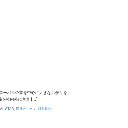
、グローバル企業を中心に大きな広がりを
社内外に宣言 […]
AL STAR
,
経営ビジョン
,
経営理念