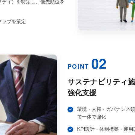
リティ）を特定し、優先順位を
マップを策定
02
POINT
サステナビリティ施
強化支援
環境・人権・ガバナンス領
で一体で強化
KPI設計・体制構築・運