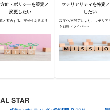
種方針・ポリシーを策定／
マテリアリティを特定／
変更したい
したい
略と整合する、実効性あるポリ
高度化/再設定により、マテリア
を戦略ドライバーへ
L STAR
経営コンサルティング・経営顧問『LOCAL
講