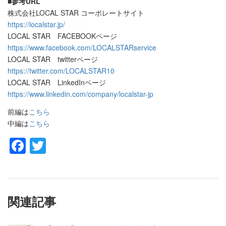
■参考URL
株式会社LOCAL STAR コーポレートサイト
https://localstar.jp/
LOCAL STAR FACEBOOKページ
https://www.facebook.com/LOCALSTARservice
LOCAL STAR twitterページ
https://twitter.com/LOCALSTAR10
LOCAL STAR LinkedInページ
https://www.linkedin.com/company/localstar-jp
前編は
こちら
中編は
こちら
Facebook
Twitter
関連記事