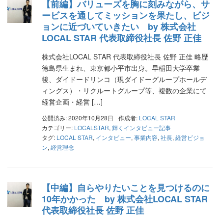
【前編】バリューズを胸に刻みながら、サ
ービスを通してミッションを果たし、ビジ
ョンに近づいていきたい by 株式会社
LOCAL STAR 代表取締役社長 佐野 正佳
株式会社LOCAL STAR 代表取締役社長 佐野 正佳 略歴
徳島県生まれ、東京都小平市出身。早稲田大学卒業
後、ダイドードリンコ（現ダイドーグループホールデ
ィングス）・リクルートグループ等、複数の企業にて
経営企画・経営 […]
公開済み: 2020年10月28日
作成者:
LOCAL STAR
カテゴリー:
LOCALSTAR
,
輝くインタビュー記事
タグ:
LOCAL STAR
,
インタビュー
,
事業内容
,
社長
,
経営ビジョ
ン
,
経営理念
【中編】自らやりたいことを見つけるのに
10年かかった by 株式会社LOCAL STAR
代表取締役社長 佐野 正佳