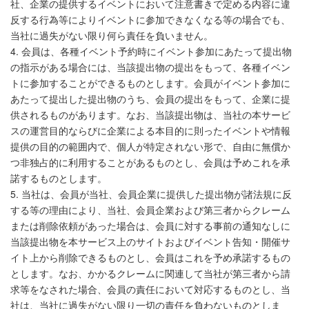
社、企業の提供するイベントにおいて注意書きで定める内容に違
反する行為等によりイベントに参加できなくなる等の場合でも、
当社に過失がない限り何ら責任を負いません。
4. 会員は、各種イベント予約時にイベント参加にあたって提出物
の指示がある場合には、当該提出物の提出をもって、各種イベン
トに参加することができるものとします。会員がイベント参加に
あたって提出した提出物のうち、会員の提出をもって、企業に提
供されるものがあります。なお、当該提出物は、当社の本サービ
スの運営目的ならびに企業による本目的に則ったイベントや情報
提供の目的の範囲内で、個人が特定されない形で、自由に無償か
つ非独占的に利用することがあるものとし、会員は予めこれを承
諾するものとします。
5. 当社は、会員が当社、会員企業に提供した提出物が諸法規に反
する等の理由により、当社、会員企業および第三者からクレーム
または削除依頼があった場合は、会員に対する事前の通知なしに
当該提出物を本サービス上のサイトおよびイベント告知・開催サ
イト上から削除できるものとし、会員はこれを予め承諾するもの
とします。なお、かかるクレームに関連して当社が第三者から請
求等をなされた場合、会員の責任において対応するものとし、当
社は、当社に過失がない限り一切の責任を負わないものとしま