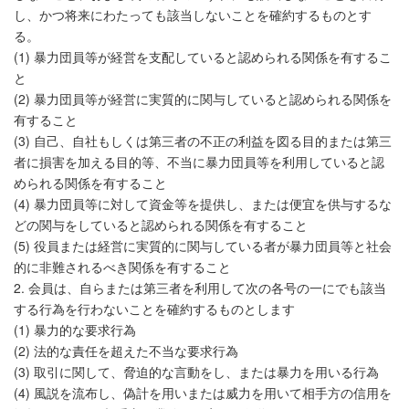
し、かつ将来にわたっても該当しないことを確約するものとす
る。
(1) 暴力団員等が経営を支配していると認められる関係を有するこ
と
(2) 暴力団員等が経営に実質的に関与していると認められる関係を
有すること
(3) 自己、自社もしくは第三者の不正の利益を図る目的または第三
者に損害を加える目的等、不当に暴力団員等を利用していると認
められる関係を有すること
(4) 暴力団員等に対して資金等を提供し、または便宜を供与するな
どの関与をしていると認められる関係を有すること
(5) 役員または経営に実質的に関与している者が暴力団員等と社会
的に非難されるべき関係を有すること
2. 会員は、自らまたは第三者を利用して次の各号の一にでも該当
する行為を行わないことを確約するものとします
(1) 暴力的な要求行為
(2) 法的な責任を超えた不当な要求行為
(3) 取引に関して、脅迫的な言動をし、または暴力を用いる行為
(4) 風説を流布し、偽計を用いまたは威力を用いて相手方の信用を