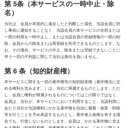
第 5条（本サービスの一時中止・除
名）
当社は、会員が本規約に違反したと判断した場合、当該会員に対
し事前に通知することなく、当該会員の本サービスの全部または
一部の利用を一時中止し、または当該会員の登録情報の一部の削
除、会員からの除名または再登録を拒否できるものとします。な
お、その場合、サービスの中止、除名または登録できないことに
伴う一切の不利益に関して当社は責任を負いません。
第 6 条（知的財産権）
本サービスに関する一切の著作権等の知的財産権（著作権法に定
める権利を含みます。）は、当社に帰属するものとします。ただ
し、会員に権利が帰属されるものについてはこの限りではなく、
会員は、当社が、本サービスにおいて利用すること、当該利用に
あたり当社が当該権利にかかる著作物を自由に複製・改変・削除
等を行うことを予め承諾するものとし、著作者人格権を有する場
合でも、行使しないものとします。会員は、かかる著作物に含ま
れる権利（知的財産権、肖像権等を含みますが、これらに限りま