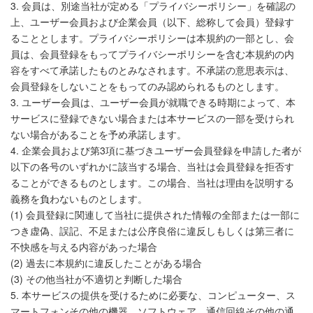
3. 会員は、別途当社が定める「プライバシーポリシー」を確認の
上、ユーザー会員および企業会員（以下、総称して会員）登録す
ることとします。プライバシーポリシーは本規約の一部とし、会
員は、会員登録をもってプライバシーポリシーを含む本規約の内
容をすべて承諾したものとみなされます。不承諾の意思表示は、
会員登録をしないことをもってのみ認められるものとします。
3. ユーザー会員は、ユーザー会員が就職できる時期によって、本
サービスに登録できない場合または本サービスの一部を受けられ
ない場合があることを予め承諾します。
4. 企業会員および第3項に基づきユーザー会員登録を申請した者が
以下の各号のいずれかに該当する場合、当社は会員登録を拒否す
ることができるものとします。この場合、当社は理由を説明する
義務を負わないものとします。
(1) 会員登録に関連して当社に提供された情報の全部または一部に
つき虚偽、誤記、不足または公序良俗に違反しもしくは第三者に
不快感を与える内容があった場合
(2) 過去に本規約に違反したことがある場合
(3) その他当社が不適切と判断した場合
5. 本サービスの提供を受けるために必要な、コンピューター、ス
マートフォンその他の機器、ソフトウェア、通信回線その他の通