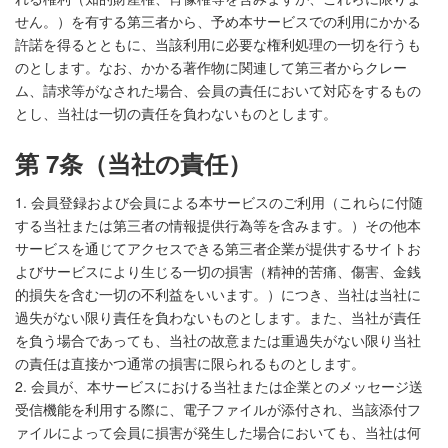
せん。）を有する第三者から、予め本サービスでの利用にかかる
許諾を得るとともに、当該利用に必要な権利処理の一切を行うも
のとします。なお、かかる著作物に関連して第三者からクレー
ム、請求等がなされた場合、会員の責任において対応をするもの
とし、当社は一切の責任を負わないものとします。
第 7条（当社の責任）
1. 会員登録および会員による本サービスのご利用（これらに付随
する当社または第三者の情報提供行為等を含みます。）その他本
サービスを通じてアクセスできる第三者企業が提供するサイトお
よびサービスにより生じる一切の損害（精神的苦痛、傷害、金銭
的損失を含む一切の不利益をいいます。）につき、当社は当社に
過失がない限り責任を負わないものとします。また、当社が責任
を負う場合であっても、当社の故意または重過失がない限り当社
の責任は直接かつ通常の損害に限られるものとします。
2. 会員が、本サービスにおける当社または企業とのメッセージ送
受信機能を利用する際に、電子ファイルが添付され、当該添付フ
ァイルによって会員に損害が発生した場合においても、当社は何