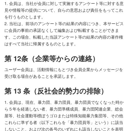
1. 会員は、当社が会員に対して実施するアンケート等に対する意
見や情報等の提供について、自らの意思および責任をもってこれ
を行うものとします。
2. 当社は、前項のアンケート等の結果の内容につき、本サービス
に会員の事前の承諾なくして編集および転載することができま
す。この場合、転載した当該アンケート等の結果の内容の著作権
はすべて当社に帰属するものとします。
第 12条（企業等からの連絡）
ユーザー会員は、活動情報にもとづき会員企業からメッセージを
受け取る場合があることを承諾します。
第 13 条（反社会的勢力の排除）
1. 会員は、現在、暴力団、暴力団員、暴力団員でなくなった時か
ら５年を経過しない者、暴力団準構成員、暴力団関連企業、総会
屋等、社会運動等標ぼうゴロまたは特殊知能暴力集団等、その他
これらに準ずる者（以下これらを「暴力団員等」という）に該当
しないこと、および次の各号のいずれにも該当しないことを表明