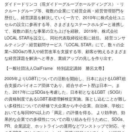
ダイドードリンコ（現ダイドーグループホールディングス）・リ
クルートグループ等、複数の企業にて経営企画・経営管理部門を
歴任し、経営課題を解決していく一方で、2010年に株式会社ユニ
セルの設立に参画する等、さまざまなステークホルダーと連携し
て、複数の新たな事業の立ち上げを経験。 2019年、株式会社
LOCAL STARを設立し、同社代表取締役社長に就任。 経営コンサ
ルティング・経営顧問サービス『LOCAL STAR』にて、数々の企
業へSDGsの導入や経営改革を支援する等、顧客が抱えるさまざま
な経営課題を解決へと導き、業績アップの兆しを作り出す。
【一般社団法人CialFrame 特別認定講師 勝呂太尊】
2005年よりLGBTについての活動を開始し、日本におけるLGBT総
合支援のパイオニア団体であり、総合サポート歴は日本一。ま
た、2017年にはSDGsを考慮した、日本初となるLGBT（SOGI）
の資格制度であるLGBT基礎理解検定実施。落とし込むことが難し
い多様性についての研修で大企業から中小企業、自治体、学校に
おいても毎回90%以上の「満足」の評価を得る。 より効率的、効
果的な企業での多様性についての取り組みを行うために、SDGs、
PR、企業認定、ホットラインの運用などワンストップで対応。そ