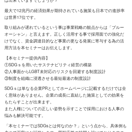
は出来ていますでしょうか？
最大で12兆円の経済効果が期待されている施策も日本での進捗率
は世界17位です。
取り組みが遅れているという事は事業戦略の観点からは「ブルー
オーシャン」と言えます。正しく活用する事で採用面での強化だ
けでなく、資金調達目的など事業の更なる発展に寄与する為の活
用方法を本セミナーはお伝えします。
【本セミナー提供内容】
①SDGｓを用いたサステナビリティ経営の構築
②人事面からLGBT未対応のリスクを回避する制度設計
③制度を組織に浸透させる最短最速の制度設計
SDGｓは単なる企業PRとしてホームページに記載するだけでは全
く意味がありません。企業の成長に直結した施策としての効果を
もたらすことが出来ます。
また人権についての正しい姿勢を示すことで採用における人事の
悩みも解決可能です。
「本セミナーではSDGsとは何なのか？」という点から、具体例も