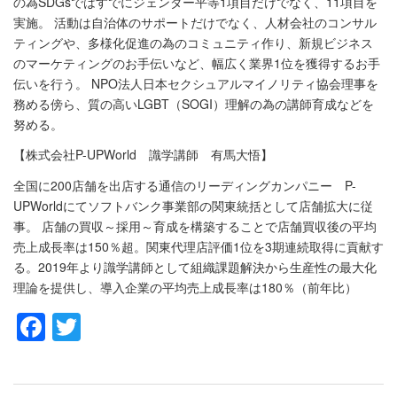
の為SDGsではすでにジェンダー平等1項目だけでなく、11項目を
実施。 活動は自治体のサポートだけでなく、人材会社のコンサル
ティングや、多様化促進の為のコミュニティ作り、新規ビジネス
のマーケティングのお手伝いなど、幅広く業界1位を獲得するお手
伝いを行う。 NPO法人日本セクシュアルマイノリティ協会理事を
務める傍ら、質の高いLGBT（SOGI）理解の為の講師育成などを
努める。
【株式会社P-UPWorld 識学講師 有馬大悟】
全国に200店舗を出店する通信のリーディングカンパニー P-
UPWorldにてソフトバンク事業部の関東統括として店舗拡大に従
事。 店舗の買収～採用～育成を構築することで店舗買収後の平均
売上成長率は150％超。関東代理店評価1位を3期連続取得に貢献す
る。2019年より識学講師として組織課題解決から生産性の最大化
理論を提供し、導入企業の平均売上成長率は180％（前年比）
Facebook
Twitter