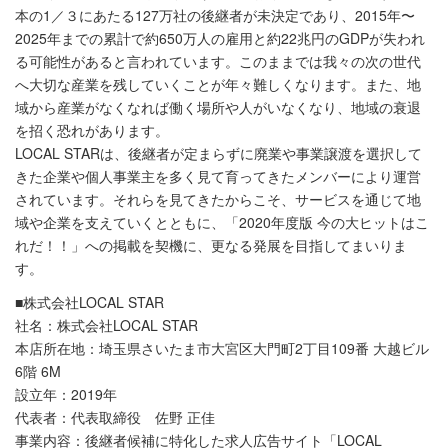
本の1／３にあたる127万社の後継者が未決定であり、2015年〜
2025年までの累計で約650万⼈の雇⽤と約22兆円のGDPが失われ
る可能性があると⾔われています。このままでは我々の次の世代
へ⼤切な産業を残していくことが年々難しくなります。また、地
域から産業がなくなれば働く場所や⼈がいなくなり、地域の衰退
を招く恐れがあります。
LOCAL STARは、後継者が定まらずに廃業や事業譲渡を選択して
きた企業や個人事業主を多く見て育ってきたメンバーにより運営
されています。それらを見てきたからこそ、サービスを通じて地
域や企業を支えていくとともに、「2020年度版 今の大ヒットはこ
れだ！！」への掲載を契機に、更なる発展を目指してまいりま
す。
■株式会社LOCAL STAR
社名：株式会社LOCAL STAR
本店所在地：埼玉県さいたま市大宮区大門町2丁目109番 大越ビル
6階 6M
設立年：2019年
代表者：代表取締役 佐野 正佳
事業内容：後継者候補に特化した求人広告サイト「LOCAL